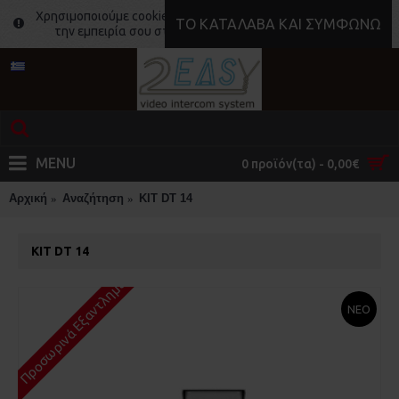
Χρησιμοποιούμε cookies για να κάνουμε ακόμα καλύτερη
ΤΟ ΚΑΤΆΛΑΒΑ ΚΑΙ ΣΥΜΦΩΝΏ
την εμπειρία σου στο site μας.
Μάθε περισσότερα
MENU
0 προϊόν(τα) - 0,00€
Αρχική
Αναζήτηση
KIT DT 14
KIT DT 14
Προσωρινά Εξαντλημένο
ΝΕΟ