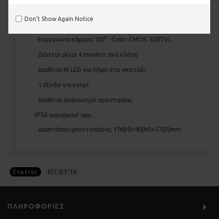
·
Ποιοτική κατασκευή
ZINC ALLOY
Don't Show Again Notice
·
Επίτοιχη τοποθέτηση
·
Ευρυγώνια κάμερα 105⁰
Color CMOS, 520TVL
·
Δέχεται μέχρι 4 monitor ανά κλήση
·
Διαθέτει
IR
LED
για λήψη στο σκοτάδι
·
1
έξοδο για κυπρί
·
Διαθέτει σκέπαστρο προστασίας
IP54 waterproof rate.
·
Διαστάσεις μπουτονιέρας
176(H)×90(W)×27(D)mm
Ετικέτες:
KIT DT 14
ΠΛΗΡΟΦΟΡΊΕΣ