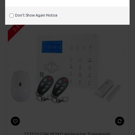
2-3 Ημέρες
Don't Show Again Notice
ST331V GSM ΛΕΥΚΟ Ασύρματος Συναγερμός