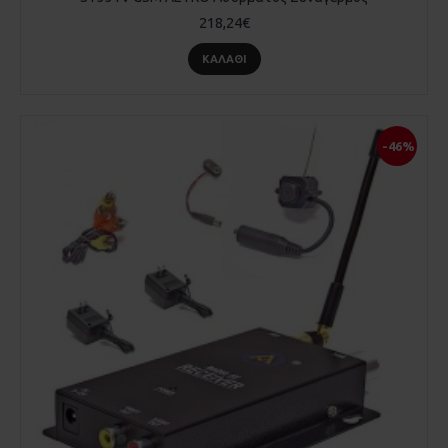
218,24€
ΚΑΛΆΘΙ
-46%