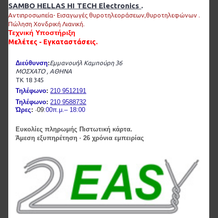
SAMBO HELLAS HI TECH Electronics
.
Αντι
προσωπεία- Εισαγωγές θυροτηλεοράσεων,θυροτηλεφώνων .
Πώληση Χονδρική Λιανική.
Τεχνική Υποστήριξη
Μελέτες - Εγκαταστάσεις.
Διεύθυνση
:
Εμμανουήλ Καμπούρη 36
ΜΟΣΧΑΤΟ , ΑΘΗΝΑ
ΤΚ 18 345
Τηλέφωνο
:
210 9512191
Τηλέφωνο
:
210 9588732
Ώρες
:
·09
:00π.μ.– 18:00
Ευκολίες πληρωμής Πιστωτική κάρτα.
Άμεση εξυπηρέτηση · 26 χρόνια εμπειρίας
SA-603EM-W ACCESS SAMBO HELLAS - 2 EASY
73,16€
ΚΑΛΆΘΙ