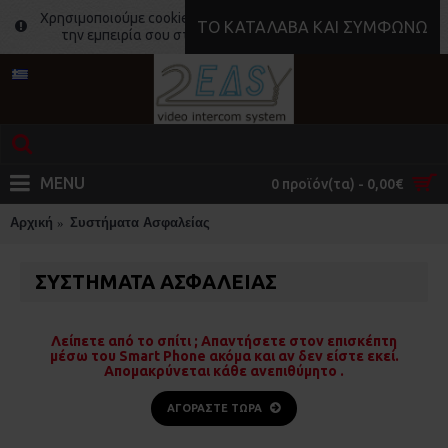
Χρησιμοποιούμε cookies για να κάνουμε ακόμα καλύτερη
ΤΟ ΚΑΤΆΛΑΒΑ ΚΑΙ ΣΥΜΦΩΝΏ
την εμπειρία σου στο site μας.
Μάθε περισσότερα
MENU
0 προϊόν(τα) - 0,00€
Αρχική
Συστήματα Ασφαλείας
ΣΥΣΤΉΜΑΤΑ ΑΣΦΑΛΕΊΑΣ
Λείπετε από το σπίτι ; Απαντήσετε στον επισκέπτη
μέσω του Smart Phone ακόμα και αν δεν είστε εκεί.
Απομακρύνεται κάθε ανεπιθύμητο .
ΑΓΟΡΆΣΤΕ ΤΏΡΑ