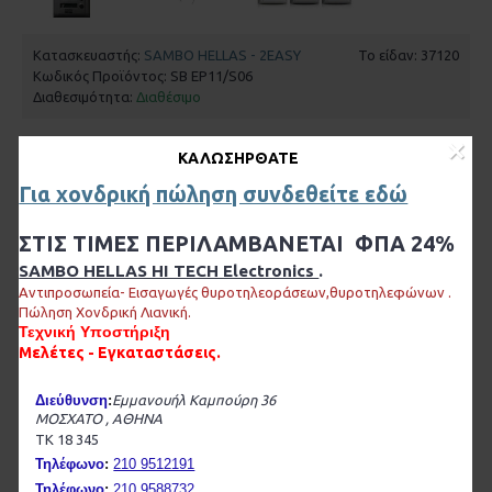
Κατασκευαστής:
SAMBO HELLAS - 2EASY
Το είδαν: 37120
Κωδικός Προϊόντος:
SB EP11/S06
Διαθεσιμότητα:
Διαθέσιμο
×
ΚΑΛΩΣΉΡΘΑΤΕ
105,46€
Για χονδρική πώληση συνδεθείτε εδώ
Χωρίς ΦΠΑ: 85,05€
ΣΤΙΣ ΤΙΜΕΣ ΠΕΡΙΛΑΜΒΑΝΕΤΑΙ ΦΠΑ 24%
SAMBO HELLAS HI TECH Electronics
.
-
+
Αντι
προσωπεία- Εισαγωγές θυροτηλεοράσεων,θυροτηλεφώνων .
Πώληση Χονδρική Λιανική.
Τεχνική Υποστήριξη
ΚΑΛΆΘΙ
Μελέτες - Εγκαταστάσεις.
Διεύθυνση
:
Εμμανουήλ Καμπούρη 36
Επιθυμητό
Σύγκριση
ΜΟΣΧΑΤΟ , ΑΘΗΝΑ
ΤΚ 18 345
Τηλέφωνο
:
210 9512191
0 αξιολογήσεις
Γράψτε μια αξιολόγηση
/
Τηλέφωνο
:
210 9588732