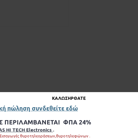
ΚΑΛΩΣΉΡΘΑΤΕ
ΥΒΡΙΔΙΚΟ ΜΟΝΙΤΟΡ ΘΥΡΟΤΗΛΕΟΡΑΣΗΣ
ική πώληση συνδεθείτε εδώ
SB DX 47W
ΕΣ ΠΕΡΙΛΑΜΒΑΝΕΤΑΙ ΦΠΑ 24%
Άψογη
Λειτουργεία
με την Νέα Εφαρμογή VDP connect
S HI TECH Electronics
.
Update OTA
 Εισαγωγές θυροτηλεοράσεων,θυροτηλεφώνων .