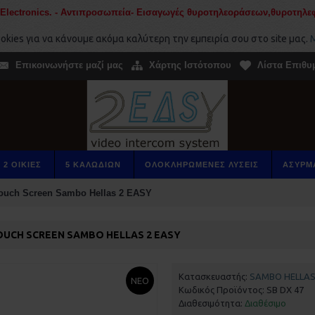
ectronics. - Αντιπροσωπεία- Εισαγωγές θυροτηλεοράσεων,θυροτηλεφ
kies για να κάνουμε ακόμα καλύτερη την εμπειρία σου στο site μας.
Μ
Επικοινωνήστε μαζί μας
Χάρτης Ιστότοπου
Λίστα Επιθυμ
2 ΟΙΚΙΕΣ
5 ΚΑΛΩΔΙΩΝ
ΟΛΟΚΛΗΡΩΜΕΝΕΣ ΛΥΣΕΙΣ
ΑΣΥΡΜ
Touch Screen Sambo Hellas 2 EASY
TOUCH SCREEN SAMBO HELLAS 2 EASY
Κατασκευαστής:
SAMBO HELLAS 
ΝΕΟ
Κωδικός Προϊόντος:
SB DX 47
Διαθεσιμότητα:
Διαθέσιμο