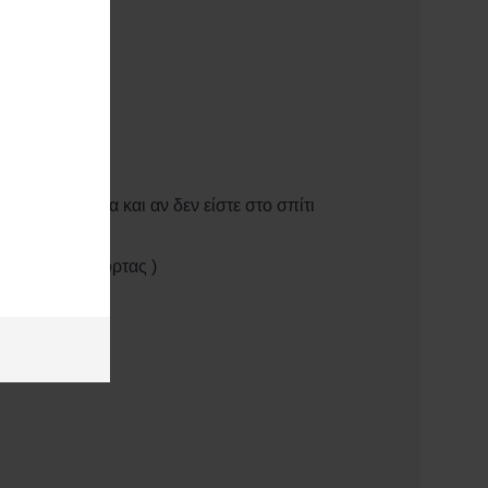
hone
Connect
t Phone ακόμα και αν δεν είστε στο σπίτι
.
.
να, άνοιγμα πόρτας )
.