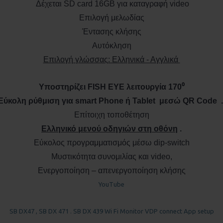
Δέχεται SD card 16GB για καταγραφή video
Επιλογή μελωδίας
Έντασης κλήσης
Αυτόκληση
Επιλογή γλώσσας: Ελληνικά - Αγγλικά
Υποστηρίζει FISH EYE λειτουργία 170⁰
Εύκολη ρύθμιση για smart Phone ή Tablet μεσώ QR Code .
Επίτοιχη τοποθέτηση
Ελληνικό μενού οδηγιών στη οθόνη
.
Εύκολος προγραμματισμός μέσω dip-switch
Μυστικότητα συνομιλίας και video,
Ενεργοποίηση – απενεργοποίηση κλήσης
YouTube
SB DX47 , SB DX 471 . SB DX 439 Wi Fi Monitor VDP connect App setup