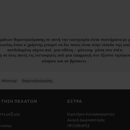
μάτων θυροτηλεόρασης σε αυτή την κατηγορία είναι συστήματα με 
νίας όπου ο χρήστης μπορεί να δει ποιος είναι στην είσοδο της οικί
συνδεδεμένη πόρτα από μια οθόνη – μόνιτορ μέσα στο σπίτι
η σε όλες αυτές τις λειτουργίες από μια εφαρμογή στο έξυπνο τηλέφω
κόσμου και αν βρίσκετε .
Μόνιτορ
,
Θυροτηλεόρασης
,
ΈΤΗΣΗ ΠΕΛΑΤΏΝ
ΕΞΤΡΑ
τε μαζί μας
Ευρετήριο Κατασκευαστών
ς
Αγορά Δωροεπιταγής
ότοπου
ΠΡΟΣΦΟΡΕΣ