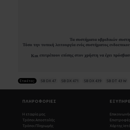
Τα συστήματα υβριδικών συστη
Τόσο την τυπική λειτουργία ενός συστήματος ενδοεπικοινω
επιτρέπουν επίσης στον χρήστη να έχει πρόσβασ
Και
Ετικέτες:
SB DX 47
,
SB DX 471
,
SB DX 439
,
SB DT 43 W
,
ΠΛΗΡΟΦΟΡΊΕΣ
ΕΞΥΠΗΡ
Η εταιρία μας
Επικοινωνήσ
Τρόποι Αποστολής
Επιστροφέ
Τρόποι Πληρωμής
Χάρτης Ιστ