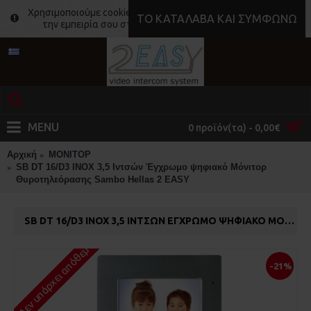
Χρησιμοποιούμε cookies για να κάνουμε ακόμα καλύτερη
ΤΟ ΚΑΤΆΛΑΒΑ ΚΑΙ ΣΥΜΦΩΝΏ
την εμπειρία σου στο site μας.
Μάθε περισσότερα
MENU
0 προϊόν(τα) - 0,00€
Αρχική
ΜΟΝΙΤΟΡ
SB DT 16/D3 INOX 3,5 Ιντσών Έγχρωμο ψηφιακό Μόνιτορ
Θυροτηλεόρασης Sambo Hellas 2 EASY
SB DT 16/D3 INOX 3,5 ΙΝΤΣΏΝ ΈΓΧΡΩΜΟ ΨΗΦΙΑΚΌ ΜΌΝΙΤΟΡ ΘΥΡΟΤΗΛΕΌΡΑΣΗΣ SAMBO HELLAS 2 EASY
Δεν υπάρχει απόθεμα
-21%